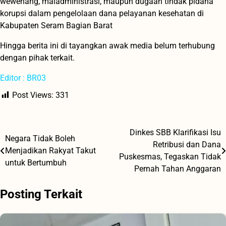
wewenang, maladministrasi, maupun dugaan tindak pidana
korupsi dalam pengelolaan dana pelayanan kesehatan di
Kabupaten Seram Bagian Barat
Hingga berita ini di tayangkan awak media belum terhubung
dengan pihak terkait.
Editor : BR03
Post Views:
331
Dinkes SBB Klarifikasi Isu
Navigasi
Negara Tidak Boleh
Retribusi dan Dana
Menjadikan Rakyat Takut
pos
Puskesmas, Tegaskan Tidak
untuk Bertumbuh
Pernah Tahan Anggaran
Posting Terkait