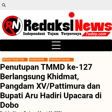
Skip
to
content
INFRASTRUKTUR
KEAMANAN
PEMERINTAHAN
Penutupan TMMD ke-127
Berlangsung Khidmat,
Pangdam XV/Pattimura dan
Bupati Aru Hadiri Upacara di
Dobo