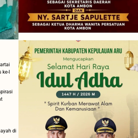
artai
 ke-I
pirasi
at
layah di