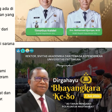
 ada di
tan yang
dari
i sarana
ami
Seram
at dan
r.