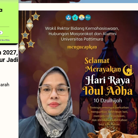
 2027,
ur Jadi
 arah