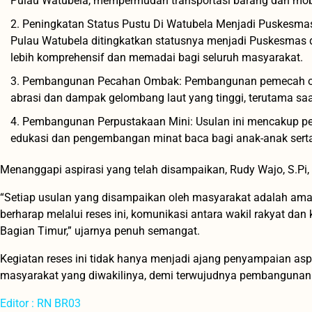
Pulau Watubela, mempermudah transportasi barang dan mob
Peningkatan Status Pustu Di Watubela Menjadi Puskesma
Pulau Watubela ditingkatkan statusnya menjadi Puskesmas de
lebih komprehensif dan memadai bagi seluruh masyarakat.
Pembangunan Pecahan Ombak: Pembangunan pemecah ombak
abrasi dan dampak gelombang laut yang tinggi, terutama sa
Pembangunan Perpustakaan Mini: Usulan ini mencakup p
edukasi dan pengembangan minat baca bagi anak-anak sert
Menanggapi aspirasi yang telah disampaikan, Rudy Wajo, S.P
“Setiap usulan yang disampaikan oleh masyarakat adalah ama
berharap melalui reses ini, komunikasi antara wakil rakyat dan
Bagian Timur,” ujarnya penuh semangat.
Kegiatan reses ini tidak hanya menjadi ajang penyampaian aspi
masyarakat yang diwakilinya, demi terwujudnya pembangunan 
Editor : RN BR03