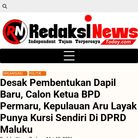
Skip
to
content
ORGANISASI
POLITIK
Desak Pembentukan Dapil
Baru, Calon Ketua BPD
Permaru, Kepulauan Aru Layak
Punya Kursi Sendiri Di DPRD
Maluku