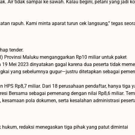
ak. Air tidak sampai ke sawah. Kalau begini, petani yang jadi ko
hatan rapuh. Kami minta aparat turun cek langsung,” tegas seor
hap tender.
 Provinsi Maluku menganggarkan Rp10 miliar untuk paket
ada 19 Mei 2023 dinyatakan gagal karena dua peserta tidak mem
angkai yang sebelumnya gugur—justru ditetapkan sebagai peme
n HPS Rp8,7 miliar. Dari 18 perusahaan pendaftar, hanya tiga 
esi Bersama sebagai pemenang dengan nilai Rp8,6 miliar. Te
 kesamaan pola dokumen, serta kesalahan administrasi peserta
 hukum, redaksi menegaskan tiga pihak yang patut dimintai