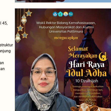
 45,
struktur
unjung
aan
dan