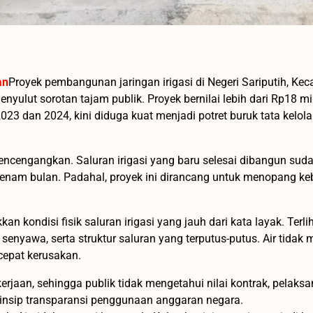
an
Proyek pembangunan jaringan irigasi di Negeri Sariputih, Ke
ulut sorotan tajam publik. Proyek bernilai lebih dari Rp18 mil
3 dan 2024, kini diduga kuat menjadi potret buruk tata kelola
ncengangkan. Saluran irigasi yang baru selesai dibangun sud
i enam bulan. Padahal, proyek ini dirancang untuk menopang k
kondisi fisik saluran irigasi yang jauh dari kata layak. Terlih
nyawa, serta struktur saluran yang terputus-putus. Air tidak 
cepat kerusakan.
erjaan, sehingga publik tidak mengetahui nilai kontrak, pelaksa
rinsip transparansi penggunaan anggaran negara.