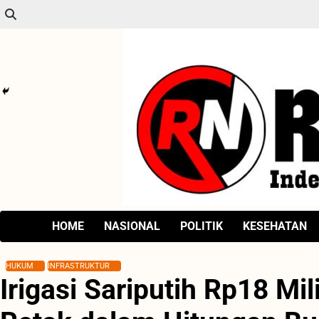
Skip
to
content
HOME
NASIONAL
POLITIK
KESEHATAN
HUKUM
INFRASTRUKTUR
Irigasi Sariputih Rp18 Mi