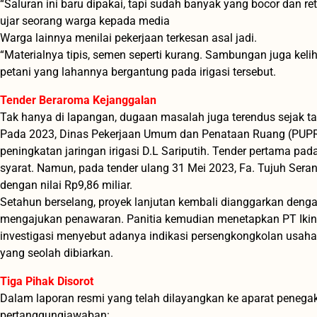
“Saluran ini baru dipakai, tapi sudah banyak yang bocor dan ret
ujar seorang warga kepada media
Warga lainnya menilai pekerjaan terkesan asal jadi.
“Materialnya tipis, semen seperti kurang. Sambungan juga keli
petani yang lahannya bergantung pada irigasi tersebut.
Tender Beraroma Kejanggalan
Tak hanya di lapangan, dugaan masalah juga terendus sejak ta
Pada 2023, Dinas Pekerjaan Umum dan Penataan Ruang (PUPR)
peningkatan jaringan irigasi D.L Sariputih. Tender pertama p
syarat. Namun, pada tender ulang 31 Mei 2023, Fa. Tujuh Ser
dengan nilai Rp9,86 miliar.
Setahun berselang, proyek lanjutan kembali dianggarkan denga
mengajukan penawaran. Panitia kemudian menetapkan PT Ikinr
investigasi menyebut adanya indikasi persengkongkolan usaha,
yang seolah dibiarkan.
Tiga Pihak Disorot
Dalam laporan resmi yang telah dilayangkan ke aparat penegak
pertanggungjawaban: