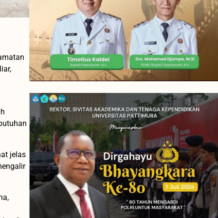
camatan
iar,
ah
ebutuhan
at jelas
mengalir
na,