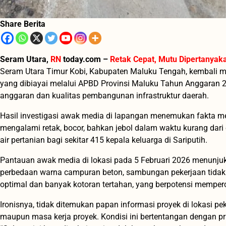
Share Berita
Seram Utara,
RN
today.com –
Retak Cepat, Mutu Dipertanyak
Seram Utara Timur Kobi, Kabupaten Maluku Tengah, kembali meny
yang dibiayai melalui APBD Provinsi Maluku Tahun Anggaran 202
anggaran dan kualitas pembangunan infrastruktur daerah.
Hasil investigasi awak media di lapangan menemukan fakta me
mengalami retak, bocor, bahkan jebol dalam waktu kurang dar
air pertanian bagi sekitar 415 kepala keluarga di Sariputih.
Pantauan awak media di lokasi pada 5 Februari 2026 menunjukkan 
perbedaan warna campuran beton, sambungan pekerjaan tidak se
optimal dan banyak kotoran tertahan, yang berpotensi memper
Ironisnya, tidak ditemukan papan informasi proyek di lokasi pek
maupun masa kerja proyek. Kondisi ini bertentangan dengan p