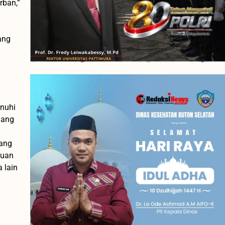
rban,”
ang
enuhi
nang
yang
muan
 lain