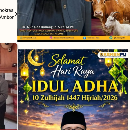
mokrasi
 Ambon