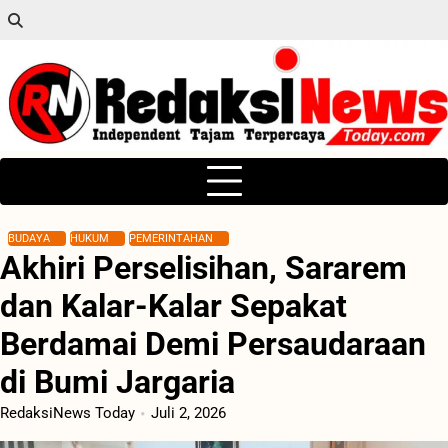
Skip
to
content
BUDAYA
HUKUM
PEMERINTAHAN
Akhiri Perselisihan, Sararem
dan Kalar-Kalar Sepakat
Berdamai Demi Persaudaraan
di Bumi Jargaria
RedaksiNews Today
Juli 2, 2026