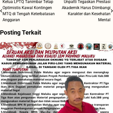
Ketua LPTQ Tanimbar Tetap
Unpatti Tegaskan Prestasi
Navigasi
Optimistis Kawal Kontingen
Akademik Harus Diimbangi
pos
MTQ di Tengah Keterbatasan
Karakter dan Kesehatan
Anggaran
Mental
Posting Terkait