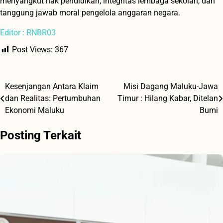
menyangkut hak pendidikan, integritas lembaga sekolah, dan
tanggung jawab moral pengelola anggaran negara.
Editor : RNBR03
Post Views:
367
Kesenjangan Antara Klaim
Misi Dagang Maluku-Jawa
Navigasi
dan Realitas: Pertumbuhan
Timur : Hilang Kabar, Ditelan
pos
Ekonomi Maluku
Bumi
Posting Terkait