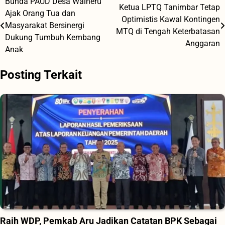
Bunda PAUD Desa Waiheru
Navigasi
Ketua LPTQ Tanimbar Tetap
Ajak Orang Tua dan
Optimistis Kawal Kontingen
pos
Masyarakat Bersinergi
MTQ di Tengah Keterbatasan
Dukung Tumbuh Kembang
Anggaran
Anak
Posting Terkait
Raih WDP, Pemkab Aru Jadikan Catatan BPK Sebagai