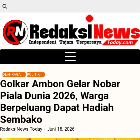
Skip
to
content
OLAHRAGA
POLITIK
Golkar Ambon Gelar Nobar
Piala Dunia 2026, Warga
Berpeluang Dapat Hadiah
Sembako
RedaksiNews Today
Juni 18, 2026