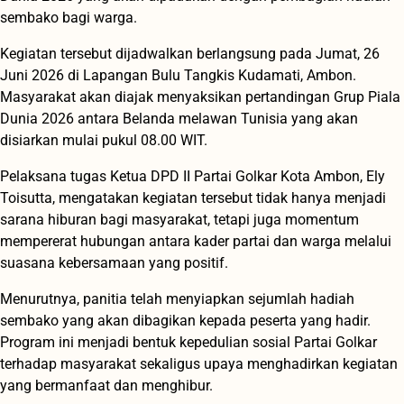
sembako bagi warga.
Kegiatan tersebut dijadwalkan berlangsung pada Jumat, 26
Juni 2026 di Lapangan Bulu Tangkis Kudamati, Ambon.
Masyarakat akan diajak menyaksikan pertandingan Grup Piala
Dunia 2026 antara Belanda melawan Tunisia yang akan
disiarkan mulai pukul 08.00 WIT.
Pelaksana tugas Ketua DPD II Partai Golkar Kota Ambon, Ely
Toisutta, mengatakan kegiatan tersebut tidak hanya menjadi
sarana hiburan bagi masyarakat, tetapi juga momentum
mempererat hubungan antara kader partai dan warga melalui
suasana kebersamaan yang positif.
Menurutnya, panitia telah menyiapkan sejumlah hadiah
sembako yang akan dibagikan kepada peserta yang hadir.
Program ini menjadi bentuk kepedulian sosial Partai Golkar
terhadap masyarakat sekaligus upaya menghadirkan kegiatan
yang bermanfaat dan menghibur.