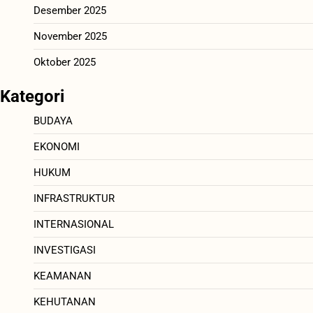
Desember 2025
November 2025
Oktober 2025
Kategori
BUDAYA
EKONOMI
HUKUM
INFRASTRUKTUR
INTERNASIONAL
INVESTIGASI
KEAMANAN
KEHUTANAN