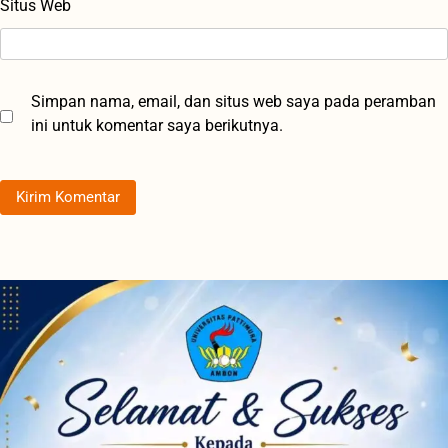
Situs Web
Simpan nama, email, dan situs web saya pada peramban
ini untuk komentar saya berikutnya.