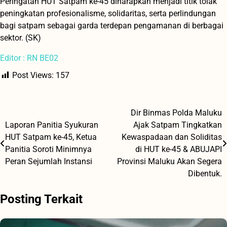
Peringatan HUT Satpam ke-45 diharapkan menjadi titik tolak
peningkatan profesionalisme, solidaritas, serta perlindungan
bagi satpam sebagai garda terdepan pengamanan di berbagai
sektor. (SK)
Editor : RN BE02
Post Views:
157
Dir Binmas Polda Maluku
Navigasi
Laporan Panitia Syukuran
Ajak Satpam Tingkatkan
pos
HUT Satpam ke-45, Ketua
Kewaspadaan dan Soliditas
Panitia Soroti Minimnya
di HUT ke-45 & ABUJAPI
Peran Sejumlah Instansi
Provinsi Maluku Akan Segera
Dibentuk.
Posting Terkait