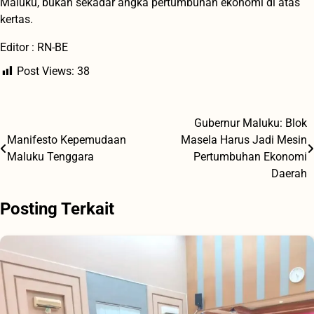
Maluku, bukan sekadar angka pertumbuhan ekonomi di atas
kertas.
Editor : RN-BE
Post Views:
38
Gubernur Maluku: Blok
Navigasi
Manifesto Kepemudaan
Masela Harus Jadi Mesin
pos
Maluku Tenggara
Pertumbuhan Ekonomi
Daerah
Posting Terkait