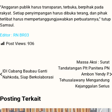
“Anggaran publik harus transparan, terbuka, berpihak pada
rakyat. Setiap penyimpangan harus dibuka terang, dan pihak
terlibat harus mempertanggungjawabkan perbuatannya,” tutup
Samsul.
Editor : RN BR03
Post Views:
936
Massa Aksi : Surat
Navigasi
Tandatangan Plt Panitera PN
IDI Cabang Baubau Ganti
pos
Ambon Yendy P.
Nahkoda, Siap Berkolaborasi
Tehusalawany Mengandung
Kejanggalan Serius
Posting Terkait