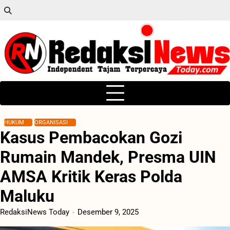
Skip
to
content
HUKUM
ORGANISASI
Kasus Pembacokan Gozi
Rumain Mandek, Presma UIN
AMSA Kritik Keras Polda
Maluku
RedaksiNews Today
Desember 9, 2025