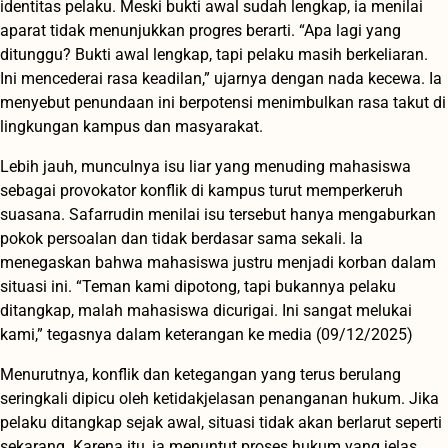
identitas pelaku. Meski bukti awal sudah lengkap, ia menilai
aparat tidak menunjukkan progres berarti. “Apa lagi yang
ditunggu? Bukti awal lengkap, tapi pelaku masih berkeliaran.
Ini mencederai rasa keadilan,” ujarnya dengan nada kecewa. Ia
menyebut penundaan ini berpotensi menimbulkan rasa takut di
lingkungan kampus dan masyarakat.
Lebih jauh, munculnya isu liar yang menuding mahasiswa
sebagai provokator konflik di kampus turut memperkeruh
suasana. Safarrudin menilai isu tersebut hanya mengaburkan
pokok persoalan dan tidak berdasar sama sekali. Ia
menegaskan bahwa mahasiswa justru menjadi korban dalam
situasi ini. “Teman kami dipotong, tapi bukannya pelaku
ditangkap, malah mahasiswa dicurigai. Ini sangat melukai
kami,” tegasnya dalam keterangan ke media (09/12/2025)
Menurutnya, konflik dan ketegangan yang terus berulang
seringkali dipicu oleh ketidakjelasan penanganan hukum. Jika
pelaku ditangkap sejak awal, situasi tidak akan berlarut seperti
sekarang. Karena itu, ia menuntut proses hukum yang jelas,