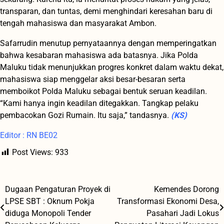
transparan, dan tuntas, demi menghindari keresahan baru di
tengah mahasiswa dan masyarakat Ambon.
Safarrudin menutup pernyataannya dengan memperingatkan
bahwa kesabaran mahasiswa ada batasnya. Jika Polda
Maluku tidak menunjukkan progres konkret dalam waktu dekat,
mahasiswa siap menggelar aksi besar-besaran serta
memboikot Polda Maluku sebagai bentuk seruan keadilan.
“Kami hanya ingin keadilan ditegakkan. Tangkap pelaku
pembacokan Gozi Rumain. Itu saja,” tandasnya.
(KS)
Editor : RN BE02
Post Views:
933
Dugaan Pengaturan Proyek di
Kemendes Dorong
Navigasi
LPSE SBT : Oknum Pokja
Transformasi Ekonomi Desa,
pos
diduga Monopoli Tender
Pasahari Jadi Lokus