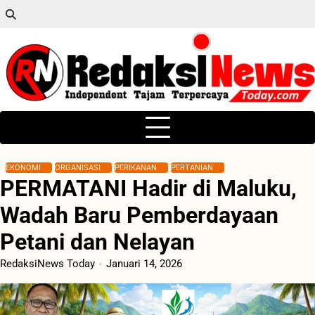
Skip
to
content
EKONOMI
ORGANISASI
PERIKANAN
PERTANIAN
PERMATANI Hadir di Maluku,
Wadah Baru Pemberdayaan
Petani dan Nelayan
RedaksiNews Today
Januari 14, 2026