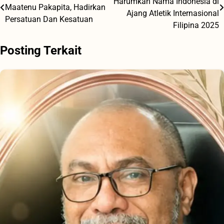
Harumkan Nama Indonesia di
Maatenu Pakapita, Hadirkan
pos
Ajang Atletik Internasional
Persatuan Dan Kesatuan
Filipina 2025
Posting Terkait