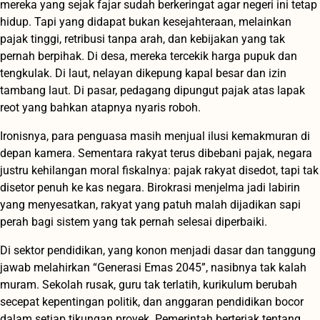
mereka yang sejak fajar sudah berkeringat agar negeri ini tetap
hidup. Tapi yang didapat bukan kesejahteraan, melainkan
pajak tinggi, retribusi tanpa arah, dan kebijakan yang tak
pernah berpihak. Di desa, mereka tercekik harga pupuk dan
tengkulak. Di laut, nelayan dikepung kapal besar dan izin
tambang laut. Di pasar, pedagang dipungut pajak atas lapak
reot yang bahkan atapnya nyaris roboh.
Ironisnya, para penguasa masih menjual ilusi kemakmuran di
depan kamera. Sementara rakyat terus dibebani pajak, negara
justru kehilangan moral fiskalnya: pajak rakyat disedot, tapi tak
disetor penuh ke kas negara. Birokrasi menjelma jadi labirin
yang menyesatkan, rakyat yang patuh malah dijadikan sapi
perah bagi sistem yang tak pernah selesai diperbaiki.
Di sektor pendidikan, yang konon menjadi dasar dan tanggung
jawab melahirkan “Generasi Emas 2045”, nasibnya tak kalah
muram. Sekolah rusak, guru tak terlatih, kurikulum berubah
secepat kepentingan politik, dan anggaran pendidikan bocor
dalam setiap tikungan proyek. Pemerintah berteriak tentang