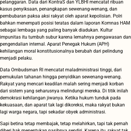
pelanggaran. Data dari KontraS dan YLBHI mencatat ribuan
kasus penyiksaan, penangkapan sewenang-wenang, dan
pembubaran paksa aksi rakyat oleh aparat kepolisian. Polri
bahkan menempati posisi teratas dalam laporan Komnas HAM
sebagai lembaga yang paling banyak diadukan. Kultur
impunitas itu tumbuh subur karena lemahnya pengawasan dan
pengendalian internal. Aparat Penegak Hukum (APH)
kehilangan moral konstitusionalnya berubah dari pelindung
menjadi pelaku.
Data Ombudsman RI mencatat maladministrasi tinggi, dari
pemukulan tahanan hingga penyidikan sewenang-wenang.
Rakyat yang mencari keadilan malah sering menjadi korban
dari sistem yang seharusnya melindungi mereka.
Di titik inilah
demokrasi kehilangan jiwanya. Ketika hukum tunduk pada
kekuasaan, dan aparat tak lagi dikoreksi, maka rakyat bukan
lagi warga negara, tapi sekadar obyek administrasi.
Sapi betina tetap membajak, tetap melahirkan, tapi tak pernah
diberi hak menentukan nasibnya sendiri. Karena itu, rakyat tak