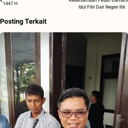
Kebersamaan Pesan Damai
1447 H
pos
Idul Fitri Dari Negeri Ilili
Posting Terkait