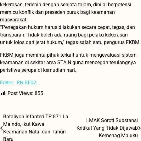
kekerasan, terlebih dengan senjata tajam, dinilai berpotensi
memicu konflik dan preseden buruk bagi keamanan
masyarakat.
“Penegakan hukum harus dilakukan secara cepat, tegas, dan
transparan. Tidak boleh ada ruang bagi pelaku kekerasan
untuk lolos dari jerat hukum,” tegas salah satu pengurus FKBM.
FKBM juga meminta pihak terkait untuk mengevaluasi sistem
keamanan di sekitar area STAIN guna mencegah terulangnya
peristiwa serupa di kemudian hari.
Editor : RN BE02
Post Views:
855
Bataliyon Infanteri TP 871 La
Navigasi
LMAK Soroti Substansi
Maindo, Ikut Kawal
Kritikal Yang Tidak Dijawab
pos
Keamanan Natal dan Tahun
Kemenag Maluku
Baru