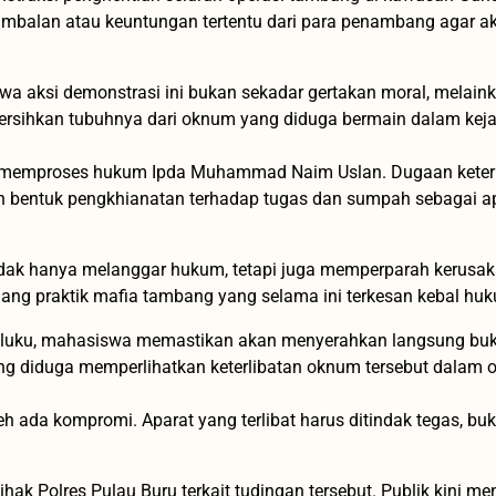
 imbalan atau keuntungan tertentu dari para penambang agar ak
a aksi demonstrasi ini bukan sekadar gertakan moral, melain
mbersihkan tubuhnya dari oknum yang diduga bermain dalam kej
 memproses hukum Ipda Muhammad Naim Uslan. Dugaan keterl
h bentuk pengkhianatan terhadap tugas dan sumpah sebagai a
tidak hanya melanggar hukum, tetapi juga memperparah kerusa
jang praktik mafia tambang yang selama ini terkesan kebal hu
aluku, mahasiswa memastikan akan menyerahkan langsung bukt
ang diduga memperlihatkan keterlibatan oknum tersebut dalam o
 ada kompromi. Aparat yang terlibat harus ditindak tegas, bu
ihak Polres Pulau Buru terkait tudingan tersebut. Publik kini me