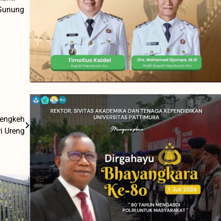
 Gunung
Cengkeh
i Ureng