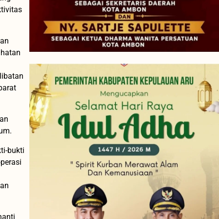
tivitas
kan
ahatan
ibatan
parat
kan
kum.
i-bukti
perasi
kan
nanti