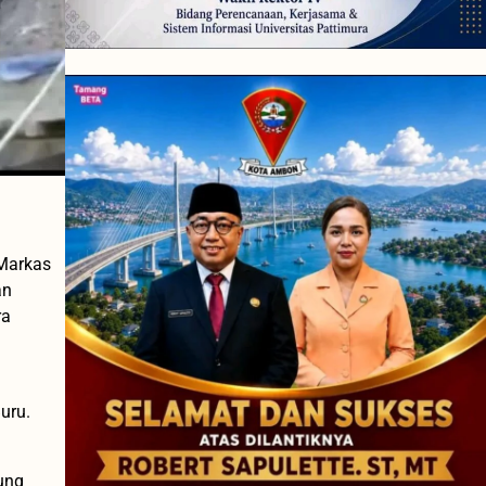
 Markas
an
ra
uru.
ung