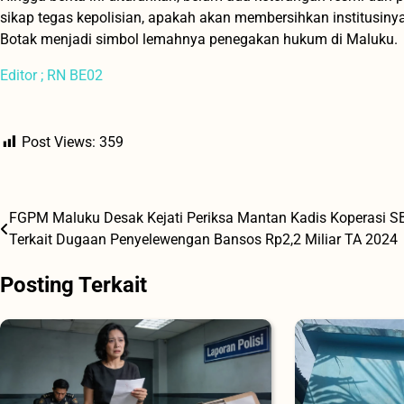
sikap tegas kepolisian, apakah akan membersihkan institusin
Botak menjadi simbol lemahnya penegakan hukum di Maluku.
Editor ; RN BE02
Post Views:
359
FGPM Maluku Desak Kejati Periksa Mantan Kadis Koperasi S
Navigasi
Terkait Dugaan Penyelewengan Bansos Rp2,2 Miliar TA 2024
pos
Posting Terkait