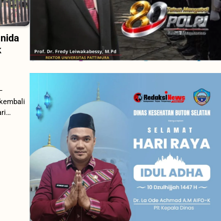
anida
k
–
kembali
ri…