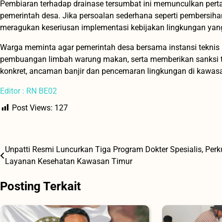
Pembiaran terhadap drainase tersumbat ini memunculkan pert
pemerintah desa. Jika persoalan sederhana seperti pembersihan 
meragukan keseriusan implementasi kebijakan lingkungan ya
Warga meminta agar pemerintah desa bersama instansi teknis
pembuangan limbah warung makan, serta memberikan sanksi
konkret, ancaman banjir dan pencemaran lingkungan di kawasa
Editor : RN BE02
Post Views:
127
Unpatti Resmi Luncurkan Tiga Program Dokter Spesialis, Perk
Navigasi
Layanan Kesehatan Kawasan Timur
pos
Posting Terkait