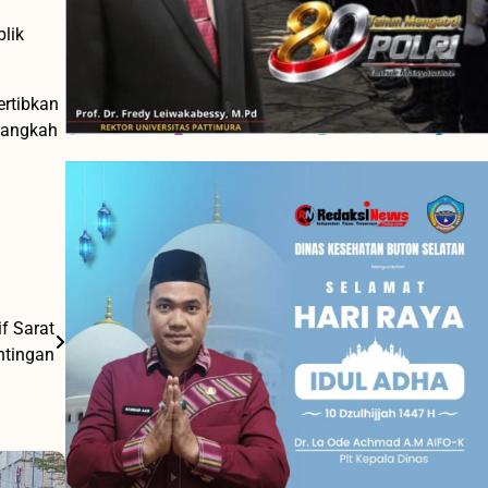
blik
ertibkan
langkah
f Sarat
ntingan