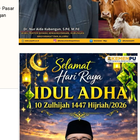
 Pasar
gan