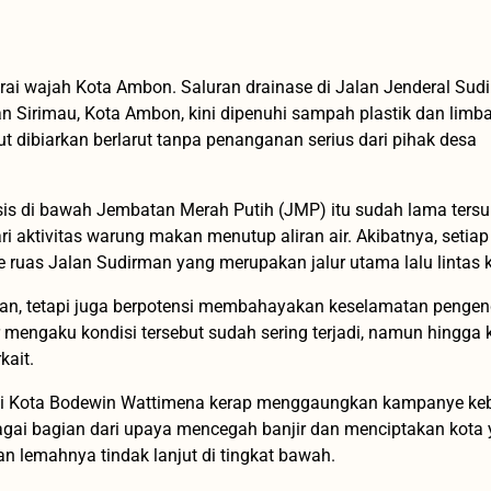
 wajah Kota Ambon. Saluran drainase di Jalan Jenderal Sudi
n Sirimau, Kota Ambon, kini dipenuhi sampah plastik dan limb
ut dibiarkan berlarut tanpa penanganan serius dari pihak desa
sis di bawah Jembatan Merah Putih (JMP) itu sudah lama ters
i aktivitas warung makan menutup aliran air. Akibatnya, setiap 
 ruas Jalan Sudirman yang merupakan jalur utama lalu lintas k
lan, tetapi juga berpotensi membahayakan keselamatan penge
 mengaku kondisi tersebut sudah sering terjadi, namun hingga k
kait.
i Kota Bodewin Wattimena kerap menggaungkan kampanye keb
agai bagian dari upaya mencegah banjir dan menciptakan kota
an lemahnya tindak lanjut di tingkat bawah.