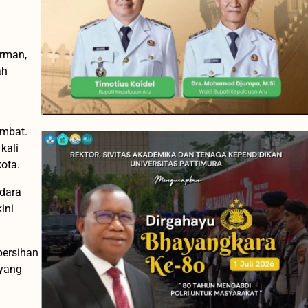
rman,
ah
umbat.
kali
ota.
ndara
ini
ersihan
 yang