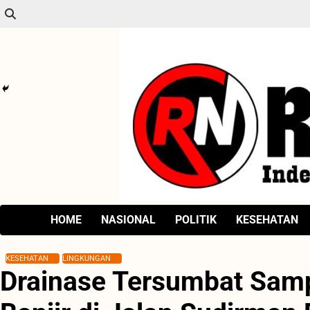
Skip
to
content
HOME
NASIONAL
POLITIK
KESEHATAN
KESEHATAN
LINGKUNGAN
Drainase Tersumbat Sam