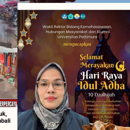
uk,
bali