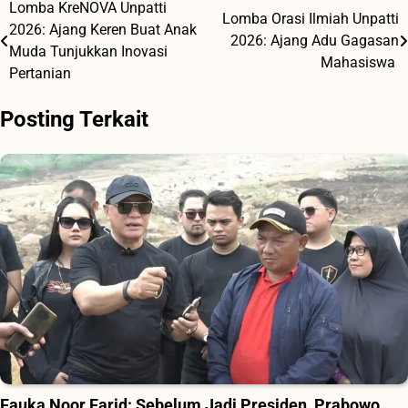
Lomba KreNOVA Unpatti
Navigasi
Lomba Orasi Ilmiah Unpatti
2026: Ajang Keren Buat Anak
2026: Ajang Adu Gagasan
pos
Muda Tunjukkan Inovasi
Mahasiswa
Pertanian
Posting Terkait
Fauka Noor Farid: Sebelum Jadi Presiden, Prabowo