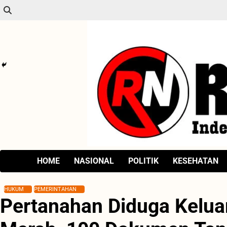
Skip
to
content
HOME
NASIONAL
POLITIK
KESEHATAN
HUKUM
PEMERINTAHAN
Pertanahan Diduga Keluar