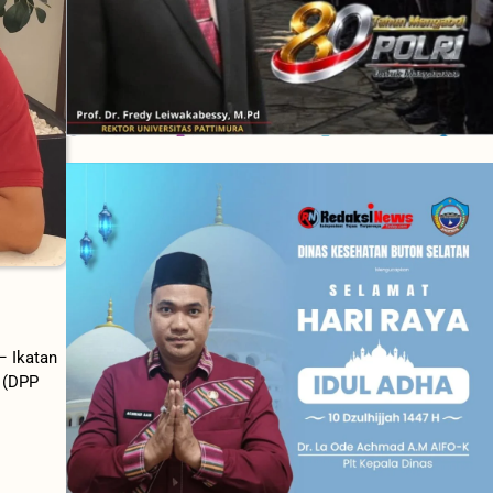
– Ikatan
 (DPP