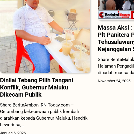
Massa Aksi :
Plt Panitera
Tehusalawan
Kejanggalan 
Share BeritaMalu
Halaman Pengadil
dipadati massa da
Dinilai Tebang Pilih Tangani
November 24, 2025
Konflik, Gubernur Maluku
Dikecam Publik
Share BeritaAmbon, RN Today.com –
Gelombang kekecewaan publik kembali
diarahkan kepada Gubernur Maluku, Hendrik
Lewerissa,…
Januari 6, 2026