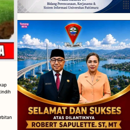
gkap
tindih
rbitan