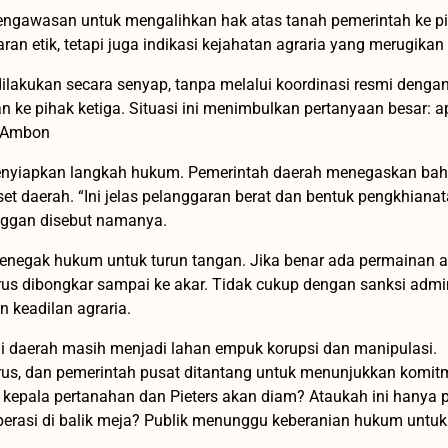
ngawasan untuk mengalihkan hak atas tanah pemerintah ke pi
ran etik, tetapi juga indikasi kejahatan agraria yang merugikan
ilakukan secara senyap, tanpa melalui koordinasi resmi denga
an ke pihak ketiga. Situasi ini menimbulkan pertanyaan besar: 
i Ambon
menyiapkan langkah hukum. Pemerintah daerah menegaskan ba
et daerah. “Ini jelas pelanggaran berat dan bentuk pengkhiana
enggan disebut namanya.
enegak hukum untuk turun tangan. Jika benar ada permainan a
rus dibongkar sampai ke akar. Tidak cukup dengan sanksi admin
keadilan agraria.
i daerah masih menjadi lahan empuk korupsi dan manipulasi.
rus, dan pemerintah pusat ditantang untuk menunjukkan komi
kepala pertanahan dan Pieters akan diam? Ataukah ini hanya 
roperasi di balik meja? Publik menunggu keberanian hukum untuk