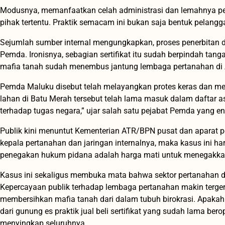
Modusnya, memanfaatkan celah administrasi dan lemahnya pe
pihak tertentu. Praktik semacam ini bukan saja bentuk pelangga
Sejumlah sumber internal mengungkapkan, proses penerbitan d
Pemda. Ironisnya, sebagian sertifikat itu sudah berpindah tang
mafia tanah sudah menembus jantung lembaga pertanahan d
Pemda Maluku disebut telah melayangkan protes keras dan 
lahan di Batu Merah tersebut telah lama masuk dalam daftar as
terhadap tugas negara,” ujar salah satu pejabat Pemda yang 
Publik kini menuntut Kementerian ATR/BPN pusat dan aparat p
kepala pertanahan dan jaringan internalnya, maka kasus ini ha
penegakan hukum pidana adalah harga mati untuk menegakkan 
Kasus ini sekaligus membuka mata bahwa sektor pertanahan d
Kepercayaan publik terhadap lembaga pertanahan makin terge
membersihkan mafia tanah dari dalam tubuh birokrasi.
Apakah 
dari gunung es praktik jual beli sertifikat yang sudah lama be
menyingkap seluruhnya.