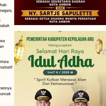
hak-
 negara.
n
apakah
hwa
tan
ntara
istratif
tmennya
puncak