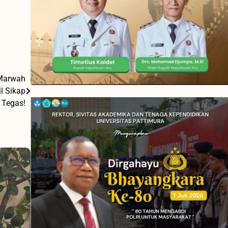
 Marwah
l Sikap
Tegas!