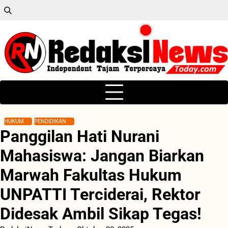
Skip
to
content
HUKUM
PENDIDIKAN
Panggilan Hati Nurani
Mahasiswa: Jangan Biarkan
Marwah Fakultas Hukum
UNPATTI Terciderai, Rektor
Didesak Ambil Sikap Tegas!