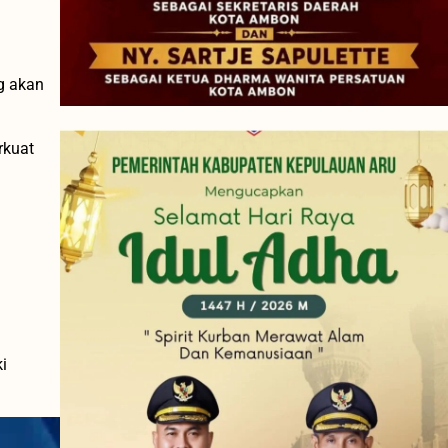
g akan
rkuat
i