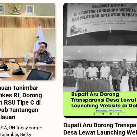
auan Tanimbar
kes RI, Dorong
 RSU Tipe C di
wab Tantangan
lauan
Bupati Aru Dorong Transpa
RTA, RN today.com –
Desa Lewat Launching Web
Tanimbar, Ricky