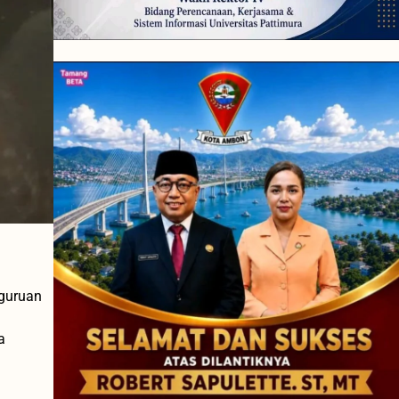
rguruan
a