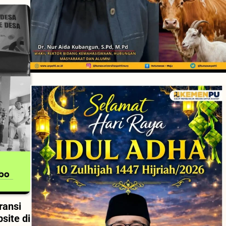
ransi
site di