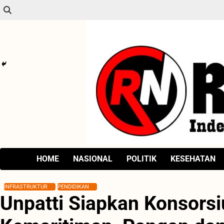
Skip
to
content
HOME
NASIONAL
POLITIK
KESEHATAN
INFRASTRUKTUR
PENDIDIKAN
Unpatti Siapkan Konsors