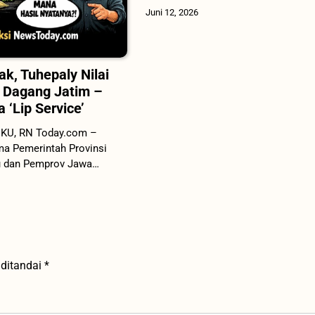
Juni 12, 2026
k, Tuhepaly Nilai
 Dagang Jatim –
‘Lip Service’
UKU, RN Today.com –
ma Pemerintah Provinsi
u dan Pemprov Jawa…
 ditandai
*