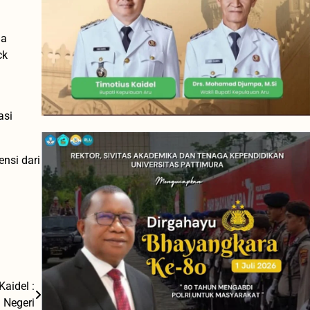
la
ck
asi
nsi dari
Kaidel :
Negeri