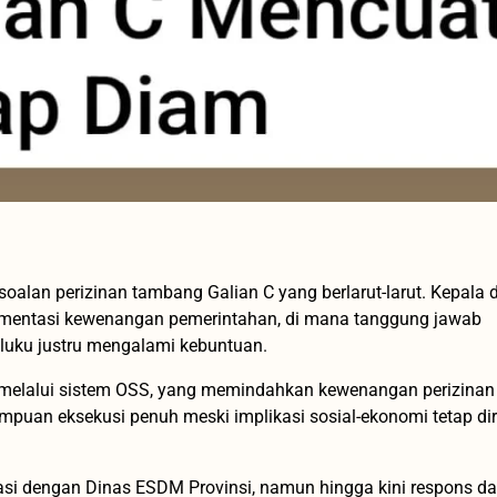
alan perizinan tambang Galian C yang berlarut-larut. Kepala 
ragmentasi kewenangan pemerintahan, di mana tanggung jawab
aluku justru mengalami kebuntuan.
n melalui sistem OSS, yang memindahkan kewenangan perizinan 
puan eksekusi penuh meski implikasi sosial-ekonomi tetap di
i dengan Dinas ESDM Provinsi, namun hingga kini respons da