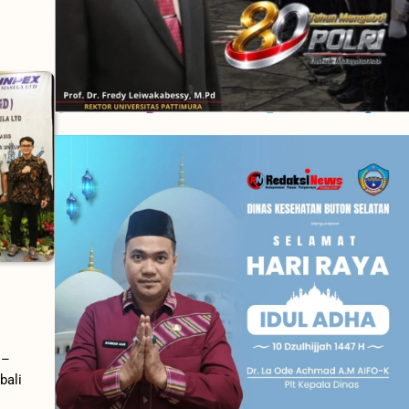
 –
bali