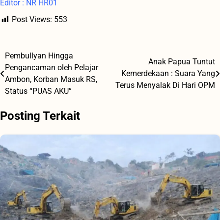
Editor : NR HR01
Post Views:
553
Pembullyan Hingga
Navigasi
Anak Papua Tuntut
Pengancaman oleh Pelajar
Kemerdekaan : Suara Yang
pos
Ambon, Korban Masuk RS,
Terus Menyalak Di Hari OPM
Status “PUAS AKU”
Posting Terkait